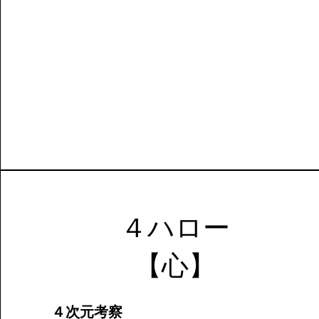
４ハロー
​【心】
４次元考察